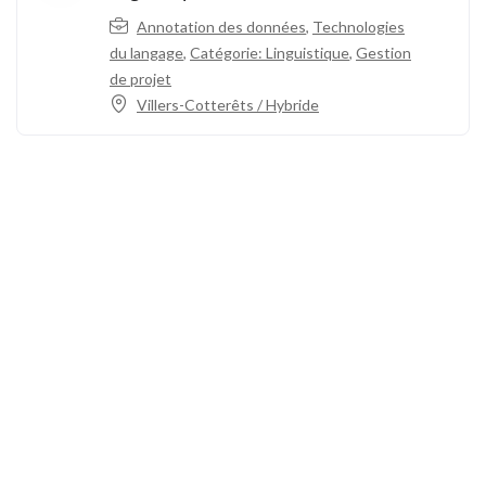
Annotation des données
,
Technologies
du langage
,
Catégorie: Linguistique
,
Gestion
de projet
Villers-Cotterêts / Hybride
Appelez-nous
+33 3 64 92 43 55
1 place Aristide Briand
02600 Villers-Cotterêts, France
contact@alt-edic.eu