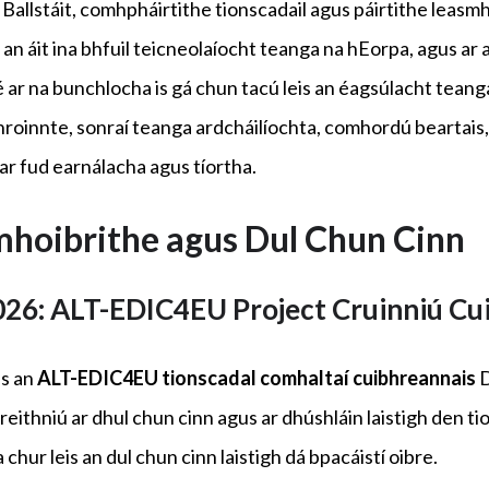
allstáit, comhpháirtithe tionscadail agus páirtithe leasmha
áit ina bhfuil teicneolaíocht teanga na hEorpa, agus ar an 
é ar na bunchlocha is gá chun tacú leis an éagsúlacht teanga
oinnte, sonraí teanga ardcháilíochta, comhordú beartais,
ar fud earnálacha agus tíortha.
hoibrithe agus Dul Chun Cinn
026: ALT-EDIC4EU
Projec
t
Cruinniú Cu
is an
ALT-EDIC4EU
tionscadal
comhaltaí cuibhreannais
D
reithniú ar dhul chun cinn agus ar dhúshláin laistigh den ti
chur leis an dul chun cinn laistigh dá bpacáistí oibre.