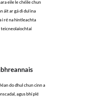
ra eile le chéile chun
áit ar gá di dul ina
 i ré na hintleachta
 teicneolaíochtaí
ibhreannais
éan do dhul chun cinn a
onscadal, agus bhí plé