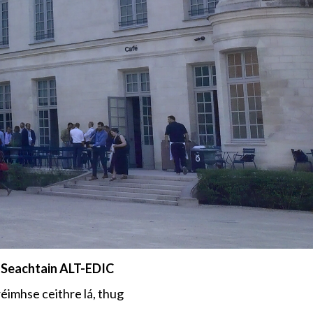
l
Seachtain ALT-EDIC
éimhse ceithre lá, thug