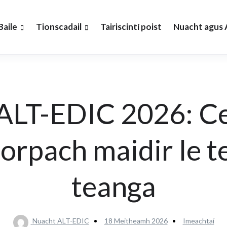
Baile
Tionscadail
Tairiscintí poist
Nuacht agus A
ALT-EDIC 2026: Ce
rpach maidir le t
teanga
Nuacht ALT-EDIC
18 Meitheamh 2026
Imeachtaí