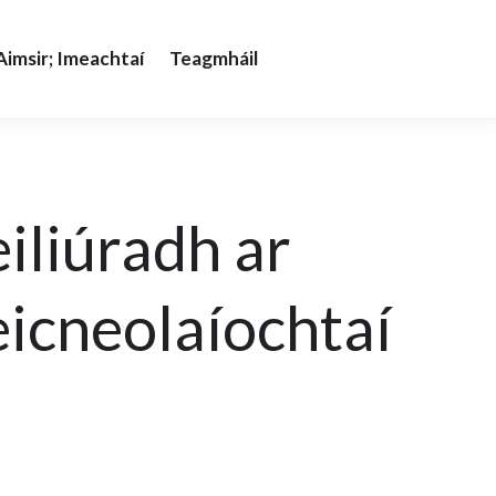
imsir; Imeachtaí
Teagmháil
iliúradh ar
eicneolaíochtaí