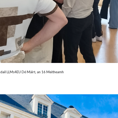
scadail LLMs4EU Dé Máirt, an 16 Meitheamh