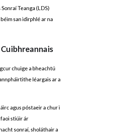
s Sonraí Teanga (LDS)
béim san idirphlé ar na
 Cuibhreannais
a gcur chuige a bheachtú
nnpháirtithe léargais ar a
áirc agus póstaeir a chur i
faoi stiúir ár
acht sonraí, sholáthair a