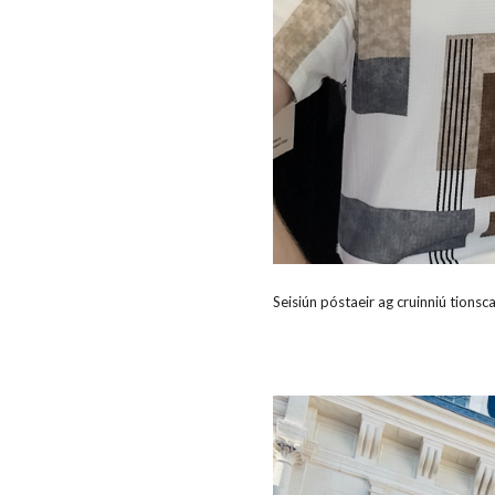
Seisiún póstaeir ag cruinniú tion