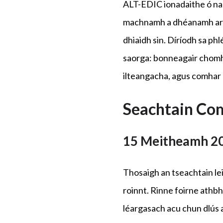
ALT-EDIC ionadaithe ó na B
machnamh a dhéanamh ar an 
dhiaidh sin. Díríodh sa phl
saorga: bonneagair chomhr
ilteangacha, agus comhar 
Seachtain Com
15 Meitheamh 2
Thosaigh an tseachtain le
roinnt. Rinne foirne athbh
léargasach acu chun dlús a 