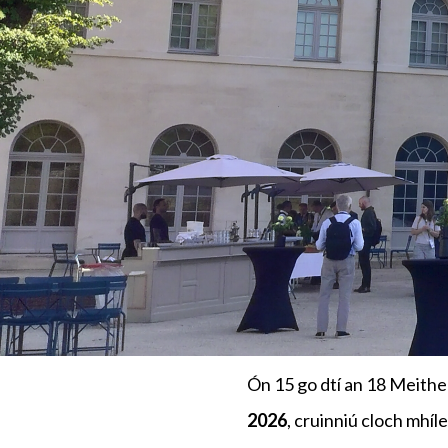
Ón 15 go dtí an 18 Meithe
2026
, cruinniú cloch mhí