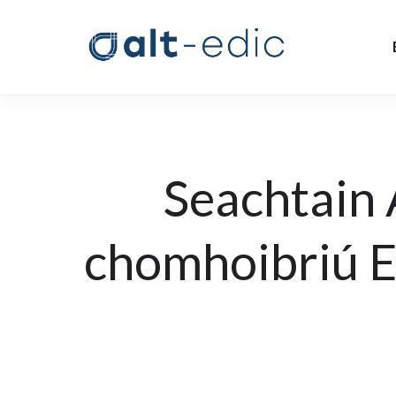
Seachtain 
chomhoibriú Eo