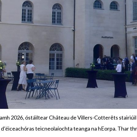
amh 2026, óstáiltear Château de Villers-Cotterêts stairiúi
le d’éiceachóras teicneolaíochta teanga na hEorpa. Thar thr