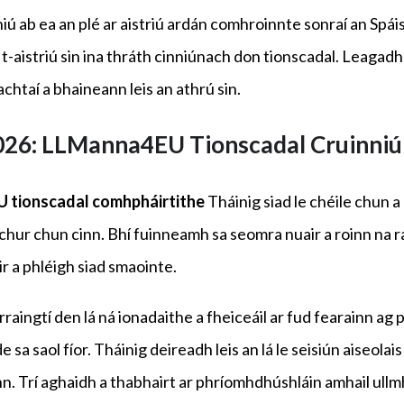
ú ab ea an plé ar aistriú ardán comhroinnte sonraí an Spái
-aistriú sin ina thráth cinniúnach don tionscadal. Leagadh 
chtaí a bhaineann leis an athrú sin.
026: LLManna4EU
Tionscadal
Cruinniú
EU
tionscadal
comhpháirtithe
Tháinig siad le chéile chun 
chur chun cinn. Bhí fuinneamh sa seomra nuair a roinn na ra
r a phléigh siad smaointe.
aingtí den lá ná ionadaithe a fheiceáil ar fud fearainn ag p
 sa saol fíor. Tháinig deireadh leis an lá le seisiún aiseolais 
. Trí aghaidh a thabhairt ar phríomhdhúshláin amhail ullmh