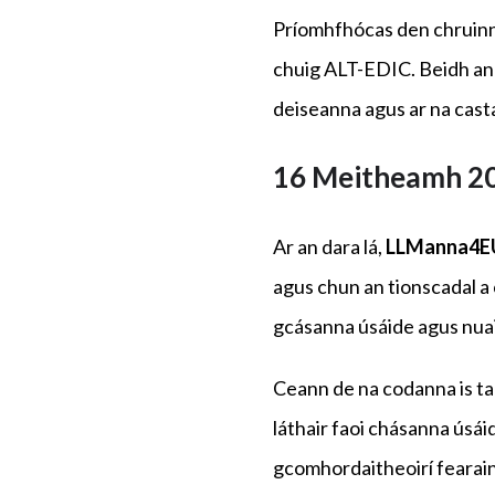
Príomhfhócas den chruinni
chuig ALT-EDIC. Beidh an t
deiseanna agus ar na casta
16 Meitheamh 2
Ar an dara lá,
LLManna4
agus chun an tionscadal a 
gcásanna úsáide agus nuai
Ceann de na codanna is tarr
láthair faoi chásanna úsáide
gcomhordaitheoirí fearainn