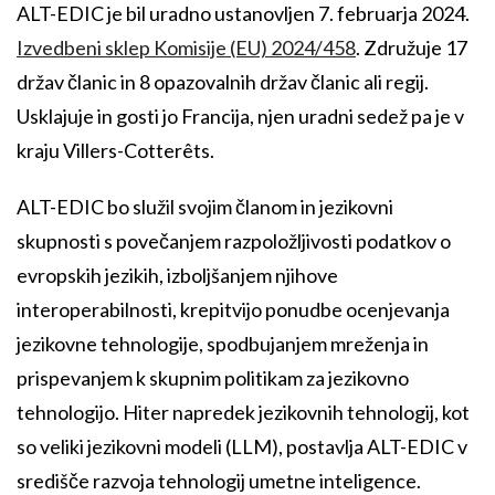
ALT-EDIC je bil uradno ustanovljen 7. februarja 2024.
Izvedbeni sklep Komisije (EU) 2024/458
. Združuje 17
držav članic in 8 opazovalnih držav članic ali regij.
Usklajuje in gosti jo Francija, njen uradni sedež pa je v
kraju Villers-Cotterêts.
ALT-EDIC bo služil svojim članom in jezikovni
skupnosti s povečanjem razpoložljivosti podatkov o
evropskih jezikih, izboljšanjem njihove
interoperabilnosti, krepitvijo ponudbe ocenjevanja
jezikovne tehnologije, spodbujanjem mreženja in
prispevanjem k skupnim politikam za jezikovno
tehnologijo. Hiter napredek jezikovnih tehnologij, kot
so veliki jezikovni modeli (LLM), postavlja ALT-EDIC v
središče razvoja tehnologij umetne inteligence.