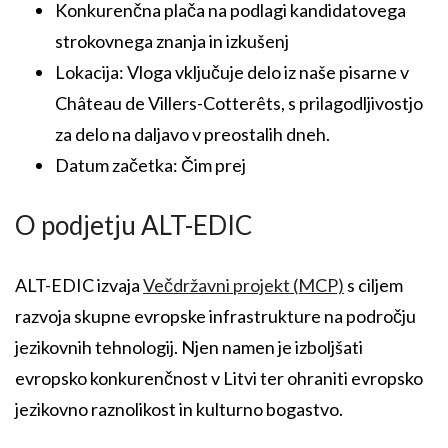
Konkurenčna plača na podlagi kandidatovega
strokovnega znanja in izkušenj
Lokacija: Vloga vključuje delo iz naše pisarne v
Château de Villers-Cotterêts, s prilagodljivostjo
za delo na daljavo v preostalih dneh.
Datum začetka: Čim prej
O podjetju ALT-EDIC
ALT-EDIC izvaja
Večdržavni projekt (MCP)
s ciljem
razvoja skupne evropske infrastrukture na področju
jezikovnih tehnologij. Njen namen je izboljšati
evropsko konkurenčnost v Litvi ter ohraniti evropsko
jezikovno raznolikost in kulturno bogastvo.