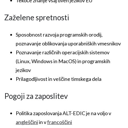
Tekoče znanje vsaj dveh jezikov EU
Zaželene spretnosti
Sposobnost razvoja programskih orodij,
poznavanje oblikovanja uporabniških vmesnikov
Poznavanje različnih operacijskih sistemov
(Linux, Windows in MacOS) in programskih
jezikov
Prilagodljivost in veščine timskega dela
Pogoji za zaposlitev
Politika zaposlovanja ALT-EDIC je na voljo v
angleščini
in v
francoščini