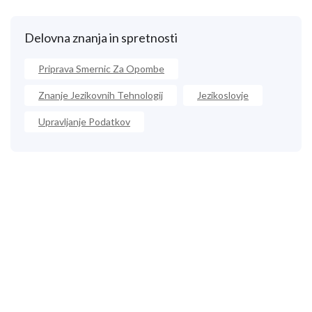
Delovna znanja in spretnosti
Priprava Smernic Za Opombe
Znanje Jezikovnih Tehnologij
Jezikoslovje
Upravljanje Podatkov
Pokličite nas
+33 3 64 92 43 55
1 mesto Aristide Briand