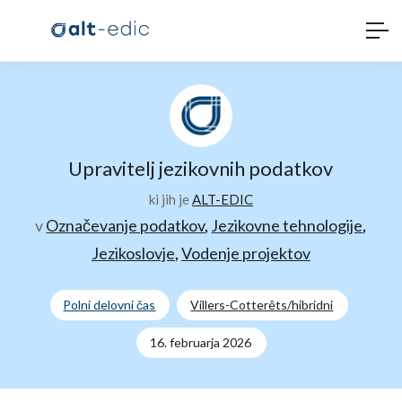
Upravitelj jezikovnih podatkov
ki jih je
ALT-EDIC
v
Označevanje podatkov
,
Jezikovne tehnologije
,
Jezikoslovje
,
Vodenje projektov
Polni delovni čas
Villers-Cotterêts/hibridni
16. februarja 2026