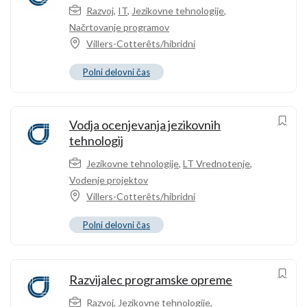
Razvoj
,
IT
,
Jezikovne tehnologije
,
Načrtovanje programov
Villers-Cotterêts/hibridni
Polni delovni čas
Vodja ocenjevanja jezikovnih
tehnologij
Jezikovne tehnologije
,
LT Vrednotenje
,
Vodenje projektov
Villers-Cotterêts/hibridni
Polni delovni čas
Razvijalec programske opreme
Razvoj
,
Jezikovne tehnologije
,