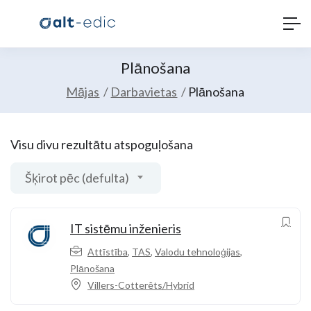
Plānošana
Mājas
Darbavietas
Plānošana
Visu divu rezultātu atspoguļošana
Šķirot pēc (defulta)
IT sistēmu inženieris
Attīstība
,
TAS
,
Valodu tehnoloģijas
,
Plānošana
Villers-Cotterêts/Hybrid