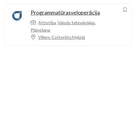
Programmatūrasveloperācija
Attīstība
,
Valodu tehnoloģijas
,
Plānošana
Villers-Cotterêts/Hybrid
Zvaniet mums
+33 3 64 92 43 55
1 vieta Aristide Briand
02600 Villers-Cotterêts, Francija