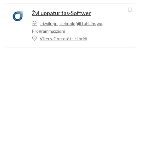
Żviluppatur tas-Softwer
L-iżvilupp
,
Teknoloġiji tal-Lingwa
,
Programmazzjoni
Villers-Cotterêts / Ibridi
Ċemplilna
+33 3 64 92 43 55
1 post Aristide Briand
02600 Villers-Cotterêts, Franza