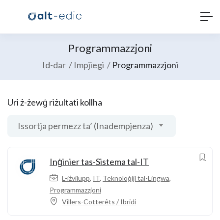
Programmazzjoni
Id-dar
Impjiegi
Programmazzjoni
Uri ż-żewġ riżultati kollha
Issortja permezz ta’ (Inadempjenza)
Inġinier tas-Sistema tal-IT
L-iżvilupp
,
IT
,
Teknoloġiji tal-Lingwa
,
Programmazzjoni
Villers-Cotterêts / Ibridi