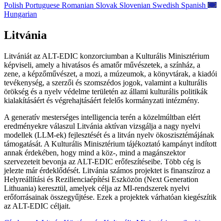
Polish
Portuguese
Romanian
Slovak
Slovenian
Swedish
Spanish
Hungarian
Litvánia
Litvániát az ALT-EDIC konzorciumban a Kulturális Minisztérium
képviseli, amely a hivatásos és amatőr művészetek, a színház, a
zene, a képzőművészet, a mozi, a múzeumok, a könyvtárak, a kiadói
tevékenység, a szerzői és szomszédos jogok, valamint a kulturális
örökség és a nyelv védelme területén az állami kulturális politikák
kialakításáért és végrehajtásáért felelős kormányzati intézmény.
A generatív mesterséges intelligencia terén a közelmúltban elért
eredményekre válaszul Litvánia aktívan vizsgálja a nagy nyelvi
modellek (LLM-ek) fejlesztését és a litván nyelv ökoszisztémájának
támogatását. A Kulturális Minisztérium tájékoztató kampányt indított
annak érdekében, hogy mind a köz-, mind a magánszektor
szervezeteit bevonja az ALT-EDIC erőfeszítéseibe. Több cég is
jelezte már érdeklődését. Litvánia számos projektet is finanszíroz a
Helyreállítási és Rezilienciaépítési Eszközön (Next Generation
Lithuania) keresztül, amelyek célja az MI-rendszerek nyelvi
erőforrásainak összegyűjtése. Ezek a projektek várhatóan kiegészítik
az ALT-EDIC céljait.