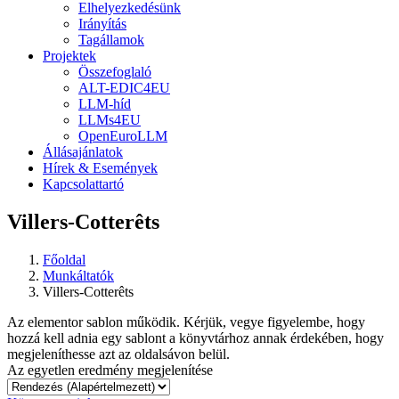
Elhelyezkedésünk
Irányítás
Tagállamok
Projektek
Összefoglaló
ALT-EDIC4EU
LLM-híd
LLMs4EU
OpenEuroLLM
Állásajánlatok
Hírek & Események
Kapcsolattartó
Villers-Cotterêts
Főoldal
Munkáltatók
Villers-Cotterêts
Az elementor sablon működik. Kérjük, vegye figyelembe, hogy
hozzá kell adnia egy sablont a könyvtárhoz annak érdekében, hogy
megjeleníthesse azt az oldalsávon belül.
Az egyetlen eredmény megjelenítése