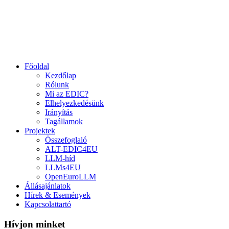
Főoldal
Kezdőlap
Rólunk
Mi az EDIC?
Elhelyezkedésünk
Irányítás
Tagállamok
Projektek
Összefoglaló
ALT-EDIC4EU
LLM-híd
LLMs4EU
OpenEuroLLM
Állásajánlatok
Hírek & Események
Kapcsolattartó
Hívjon minket