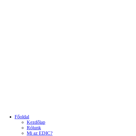
Főoldal
Kezdőlap
Rólunk
Mi az EDIC?