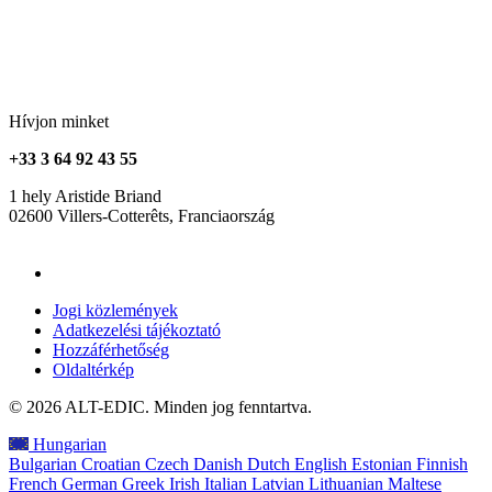
Hívjon minket
+33 3 64 92 43 55
1 hely Aristide Briand
02600 Villers-Cotterêts, Franciaország
contact@alt-edic.eu
Jogi közlemények
Adatkezelési tájékoztató
Hozzáférhetőség
Oldaltérkép
© 2026 ALT-EDIC. Minden jog fenntartva.
Hungarian
Bulgarian
Croatian
Czech
Danish
Dutch
English
Estonian
Finnish
French
German
Greek
Irish
Italian
Latvian
Lithuanian
Maltese