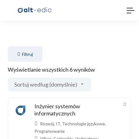
Filtruj
Wyświetlanie wszystkich 6 wyników
Sortuj według (domyślnie)
Inżynier systemów
informatycznych
Rozwój
,
IT
,
Technologie językowe
,
Programowanie
Villers-Cotterêts / hybrydowy