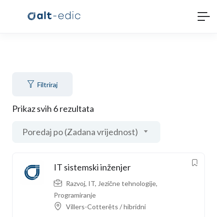
Filtriraj
Prikaz svih 6 rezultata
Poredaj po (Zadana vrijednost)
IT sistemski inženjer
Razvoj
,
IT
,
Jezične tehnologije
,
Programiranje
Villers-Cotterêts / hibridni