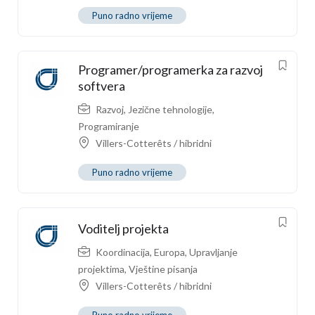
Puno radno vrijeme
Programer/programerka za razvoj
softvera
Razvoj
,
Jezične tehnologije
,
Programiranje
Villers-Cotterêts / hibridni
Puno radno vrijeme
Voditelj projekta
Koordinacija
,
Europa
,
Upravljanje
projektima
,
Vještine pisanja
Villers-Cotterêts / hibridni
Puno radno vrijeme