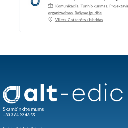
Komunikacija
,
Turinio kūrimas
,
Projektavi
organizavimas
,
Rašymo įgūdžiai
Villers-Cotterêts / hibridas
Skambinkite mums
+33 3 64 92 43 55