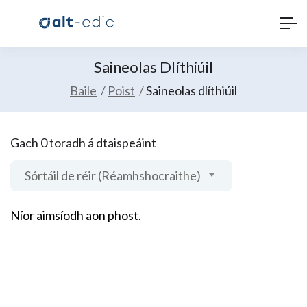
Saineolas Dlíthiúil
Baile
Poist
Saineolas dlíthiúil
Gach 0 toradh á dtaispeáint
Sórtáil de réir (Réamhshocraithe)
Níor aimsíodh aon phost.