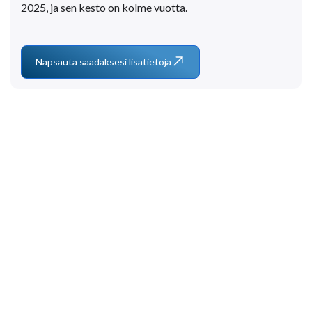
2025, ja sen kesto on kolme vuotta.
Napsauta saadaksesi lisätietoja
Soita meille
+33 3 64 92 43 55
1 sija Aristide Briand
02600 Villers-Cotterêts, Ranska
contact@alt-edic.eu