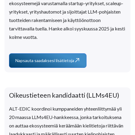
ekosysteemejä varustamalla startup-yritykset, scaleup-
yritykset, yrityshautomot ja sijoittajat LLM-pohjaisten
tuotteiden rakentamiseen ja käyttöönottoon
tarvittavalla tuella. Hanke alkoi syyskuussa 2025 ja kesti
kolme vuotta.
Napsauta saadaksesi lisätietoja
Oikeustieteen kandidaatti (LLMs4EU)
ALT-EDIC koordinoi kumppaneiden yhteenliittymää yli
20 maassa LLMs4EU-hankkeessa, jonka tarkoituksena
on auttaa ekosysteemiä keräämään kielitietoja riittävän
laadukkaasti ja määrällisesti suurten kielipohjaisten