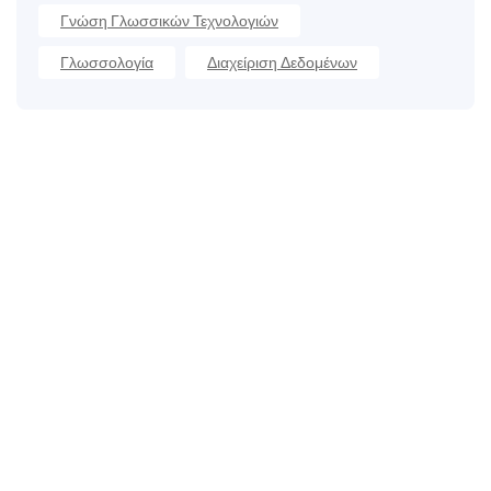
Γνώση Γλωσσικών Τεχνολογιών
Γλωσσολογία
Διαχείριση Δεδομένων
Καλέστε μας
+33 3 64 92 43 55
1 θέση Aristide Briand
02600 Villers-Cotterêts, Γαλλία
contact@alt-edic.eu