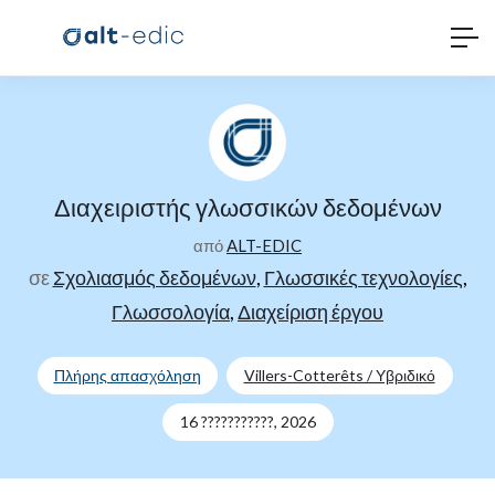
Διαχειριστής γλωσσικών δεδομένων
από
ALT-EDIC
σε
Σχολιασμός δεδομένων
,
Γλωσσικές τεχνολογίες
,
Γλωσσολογία
,
Διαχείριση έργου
Πλήρης απασχόληση
Villers-Cotterêts / Υβριδικό
16 ???????????, 2026