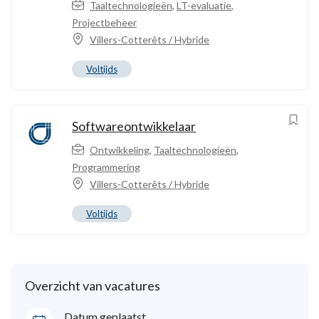
Taaltechnologieën
,
LT-evaluatie
,
Projectbeheer
Villers-Cotterêts / Hybride
Voltijds
Softwareontwikkelaar
Ontwikkeling
,
Taaltechnologieën
,
Programmering
Villers-Cotterêts / Hybride
Voltijds
Overzicht van vacatures
Datum geplaatst