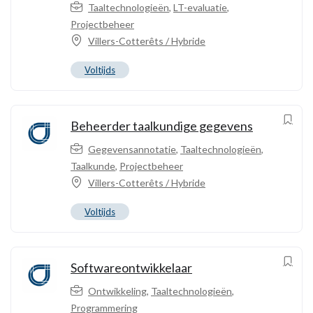
Taaltechnologieën
,
LT-evaluatie
,
Projectbeheer
Villers-Cotterêts / Hybride
Voltijds
Beheerder taalkundige gegevens
Gegevensannotatie
,
Taaltechnologieën
,
Taalkunde
,
Projectbeheer
Villers-Cotterêts / Hybride
Voltijds
Softwareontwikkelaar
Ontwikkeling
,
Taaltechnologieën
,
Programmering