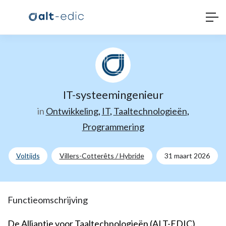
IT-systeemingenieur
in
Ontwikkeling
,
IT
,
Taaltechnologieën
,
Programmering
Voltijds
Villers-Cotterêts / Hybride
31 maart 2026
Functieomschrijving
De Alliantie voor Taaltechnologieën (ALT-EDIC)