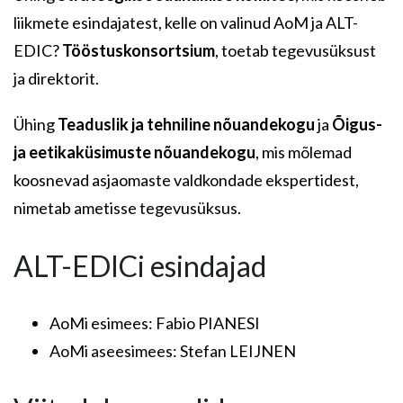
liikmete esindajatest, kelle on valinud AoM ja ALT-
EDIC?
Tööstuskonsortsium
, toetab tegevusüksust
ja direktorit.
Ühing
Teaduslik ja tehniline nõuandekogu
ja
Õigus-
ja eetikaküsimuste nõuandekogu
, mis mõlemad
koosnevad asjaomaste valdkondade ekspertidest,
nimetab ametisse tegevusüksus.
ALT-EDICi esindajad
AoMi esimees: Fabio PIANESI
AoMi aseesimees: Stefan LEIJNEN