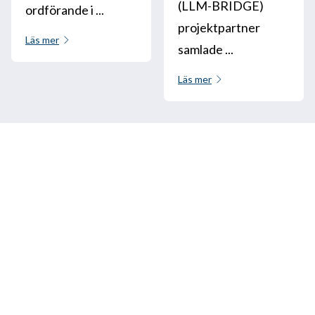
(LLM-BRIDGE)
ordförande i ...
projektpartner
Läs mer
samlade ...
Läs mer
Ring oss
+33 3 64 92 43 55
1 Place Aristide Briand
02600 Villers-Cotterêts, Frankrike
contact@alt-edic.eu