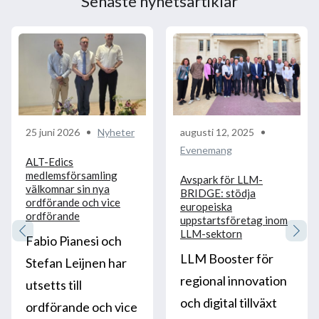
Senaste nyhetsartiklar
25 juni 2026
Nyheter
augusti 12, 2025
Evenemang
ALT-Edics
medlemsförsamling
Avspark för LLM-
välkomnar sin nya
BRIDGE: stödja
ordförande och vice
europeiska
ordförande
uppstartsföretag inom
LLM-sektorn
Fabio Pianesi och
LLM Booster för
Stefan Leijnen har
regional innovation
utsetts till
och digital tillväxt
ordförande och vice