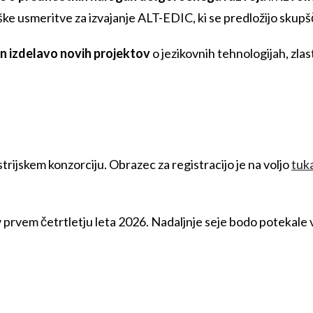
ške usmeritve za izvajanje ALT-EDIC, ki se predložijo skupš
in izdelavo novih projektov
o jezikovnih tehnologijah, zlas
strijskem konzorciju. Obrazec za registracijo je na voljo
tuk
rvem četrtletju leta 2026. Nadaljnje seje bodo potekale vsaj