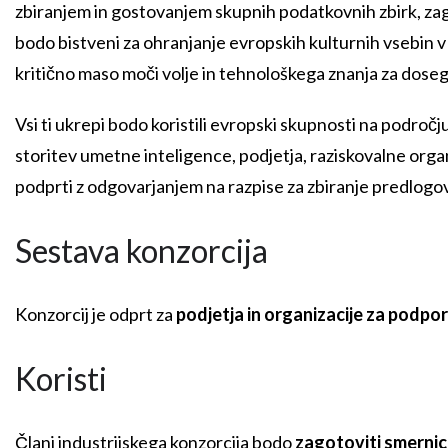
zbiranjem in gostovanjem skupnih podatkovnih zbirk, zag
bodo bistveni za ohranjanje evropskih kulturnih vsebin 
kritično maso moči volje in tehnološkega znanja za dosego
Vsi ti ukrepi bodo koristili evropski skupnosti na področ
storitev umetne inteligence, podjetja, raziskovalne organ
podprti z odgovarjanjem na razpise za zbiranje predlogo
Sestava konzorcija
Konzorcij je odprt za
podjetja in organizacije za podpo
Koristi
Člani industrijskega konzorcija bodo
zagotoviti smerni