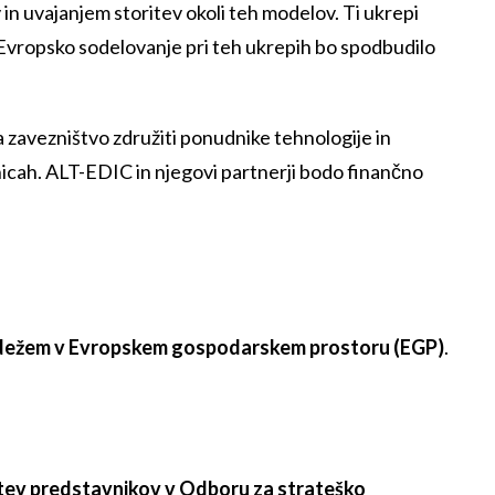
n uvajanjem storitev okoli teh modelov. Ti ukrepi
 Evropsko sodelovanje pri teh ukrepih bo spodbudilo
ra zavezništvo združiti ponudnike tehnologije in
anicah. ALT-EDIC in njegovi partnerji bodo finančno
dežem v Evropskem gospodarskem prostoru (EGP)
.
itev predstavnikov
v Odboru za strateško