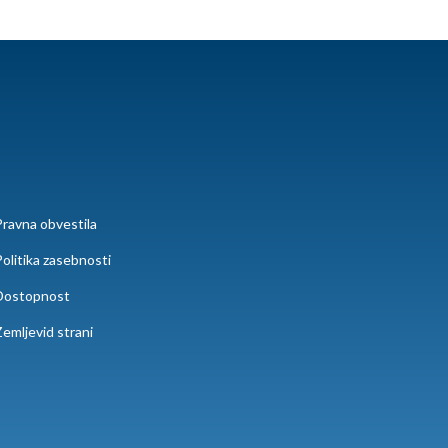
ravna obvestila
olitika zasebnosti
Dostopnost
emljevid strani