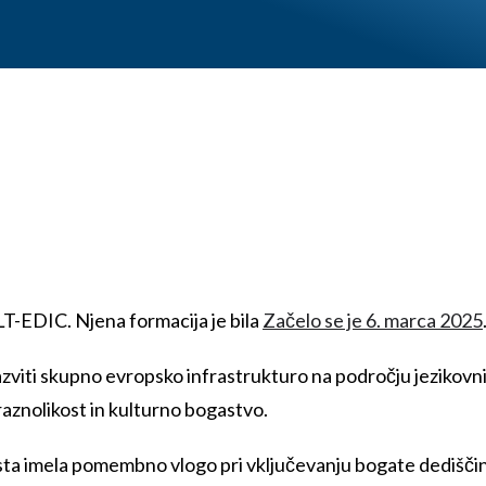
LT-EDIC. Njena formacija je bila
Začelo se je 6. marca 2025
azviti skupno evropsko infrastrukturo na področju jezikovni
aznolikost in kulturno bogastvo.
sta imela pomembno vlogo pri vključevanju bogate dedišči