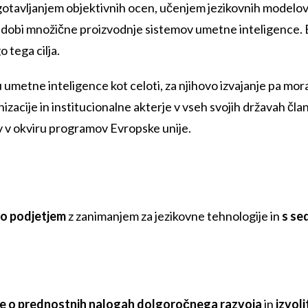
otavljanjem objektivnih ocen, učenjem jezikovnih modelov i
v dobi množične proizvodnje sistemov umetne inteligence.
 tega cilja.
ju umetne inteligence kot celoti, za njihovo izvajanje pa mo
izacije in institucionalne akterje v vseh svojih državah čl
v v okviru programov Evropske unije.
ro podjetjem
z zanimanjem za jezikovne tehnologije in
s se
ce o prednostnih nalogah dolgoročnega razvoja
in
izvol