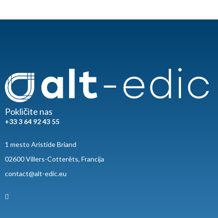
Pokličite nas
+33 3 64 92 43 55
1 mesto Aristide Briand
02600 Villers-Cotterêts, Francija
contact@alt-edic.eu