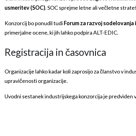
usmeritev (SOC)
. SOC sprejme letne ali večletne strate
Konzorcij bo ponudil tudi
Forum za razvoj sodelovanja 
primerjalne ocene, ki jih lahko podpira ALT-EDIC.
Registracija in časovnica
Organizacije lahko kadar koli zaprosijo za članstvo v indu
upravičenosti organizacije.
Uvodni sestanek industrijskega konzorcija je predviden v p