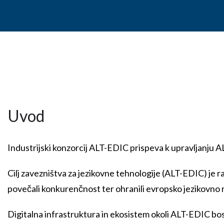
Uvod
Industrijski konzorcij ALT-EDIC prispeva k upravljanju A
Cilj zavezništva za jezikovne tehnologije (ALT-EDIC) je r
povečali konkurenčnost ter ohranili evropsko jezikovno r
Digitalna infrastruktura in ekosistem okoli ALT-EDIC bo