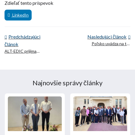
Zdieľať tento príspevok
LinkedIn
Predchádzajúci
Nasledujúci článok
Poľsko uvádza na trh
článok
poľský veľký jazykový
ALT-EDIC prijíma
model (PLLuM)
zamestnancov
Najnovšie správy články