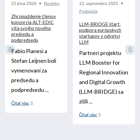
25 júna 2026
Novinky
12. septembra 2025
Podujatia
Zhromaždenie členov
konzorcia ALT-EDIC
LLM-BRIDGE štart:
víta svojho nového
podpora európskych
predsedu a
startupov v odvetví
podpredsedu
LLM
Fabio Pianesi a
Partneri projektu
Stefan Leijnen boli
LLM Booster for
vymenovaní za
Regional Innovation
predsedu a
and Digital Growth
podpredsedu ...
(LLM-BRIDGE) sa
zišli ...
Čítať viac
Čítať viac