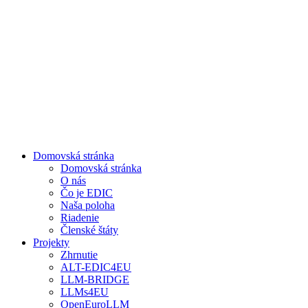
Domovská stránka
Domovská stránka
O nás
Čo je EDIC
Naša poloha
Riadenie
Členské štáty
Projekty
Zhrnutie
ALT-EDIC4EU
LLM-BRIDGE
LLMs4EU
OpenEuroLLM