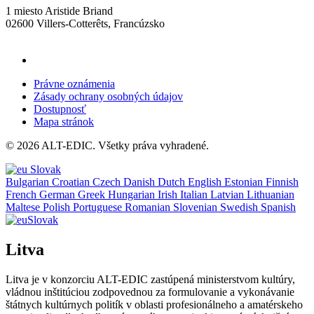
1 miesto Aristide Briand
02600 Villers-Cotterêts, Francúzsko
contact@alt-edic.eu
Právne oznámenia
Zásady ochrany osobných údajov
Dostupnosť
Mapa stránok
© 2026 ALT-EDIC. Všetky práva vyhradené.
Slovak
Bulgarian
Croatian
Czech
Danish
Dutch
English
Estonian
Finnish
French
German
Greek
Hungarian
Irish
Italian
Latvian
Lithuanian
Maltese
Polish
Portuguese
Romanian
Slovenian
Swedish
Spanish
Slovak
Litva
Litva je v konzorciu ALT-EDIC zastúpená ministerstvom kultúry,
vládnou inštitúciou zodpovednou za formulovanie a vykonávanie
štátnych kultúrnych politík v oblasti profesionálneho a amatérskeho