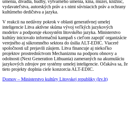
umenia, divadla, hudby, výtvarného umenia, kina, múzeí, knižníc,
vydavateľstva, autorských práv a s nimi súvisiacich práv a ochrany
kultúrneho dedičstva a jazyka.
V reakcii na nedávny pokrok v oblasti generatívnej umelej
inteligencie Litva aktívne skúma vývoj veľkých jazykových
modelov a podporuje ekosystém litovského jazyka. Ministerstvo
kultúry iniciovalo informačnú kampaň s cieľom zapojiť organizácie
verejného aj súkromného sektora do úsilia ALT-EDIC. Viaceré
spoločnosti už prejavili záujem. Litva financuje aj niekoľko
projektov prostredníctvom Mechanizmu na podporu obnovy a
odolnosti (Next Generation Lithuania) zameraných na akumuláciu
jazykových zdrojov pre systémy umelej inteligencie. Očakáva sa, že
tieto projekty doplnia ciele konzorcia ALT-EDIC.
Domov – Ministerstvo kultúry Litovskej republiky (lrv.lt)