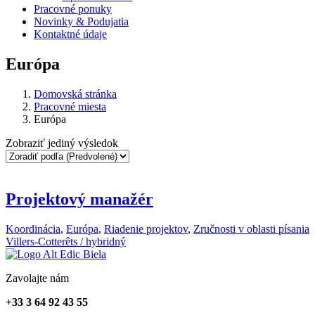
Pracovné ponuky
Novinky & Podujatia
Kontaktné údaje
Európa
Domovská stránka
Pracovné miesta
Európa
Zobraziť jediný výsledok
Projektový manažér
Koordinácia
,
Európa
,
Riadenie projektov
,
Zručnosti v oblasti písania
Villers-Cotterêts / hybridný
Zavolajte nám
+33 3 64 92 43 55