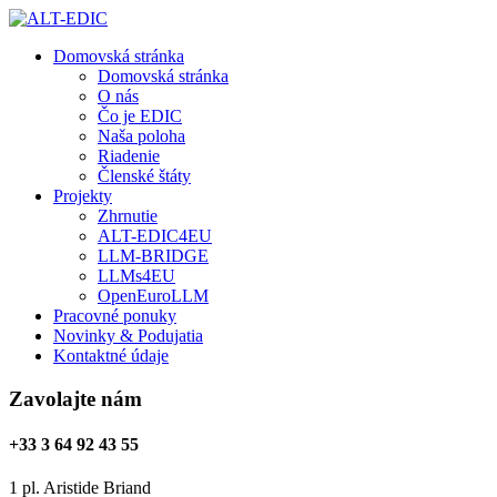
Domovská stránka
Domovská stránka
O nás
Čo je EDIC
Naša poloha
Riadenie
Členské štáty
Projekty
Zhrnutie
ALT-EDIC4EU
LLM-BRIDGE
LLMs4EU
OpenEuroLLM
Pracovné ponuky
Novinky & Podujatia
Kontaktné údaje
Zavolajte nám
+33 3 64 92 43 55
1 pl. Aristide Briand