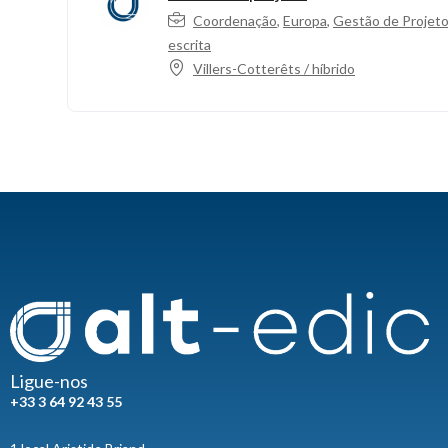
Coordenação
,
Europa
,
Gestão de Projet
escrita
Villers-Cotterêts / híbrido
Ligue-nos
+33 3 64 92 43 55