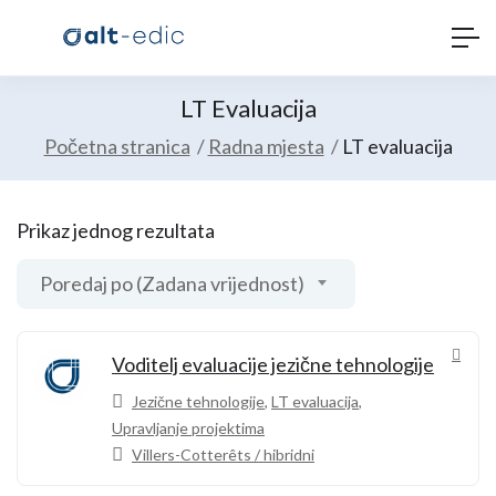
LT Evaluacija
Početna stranica
Radna mjesta
LT evaluacija
Prikaz jednog rezultata
Poredaj po (Zadana vrijednost)
Voditelj evaluacije jezične tehnologije
Jezične tehnologije
,
LT evaluacija
,
Upravljanje projektima
Villers-Cotterêts / hibridni