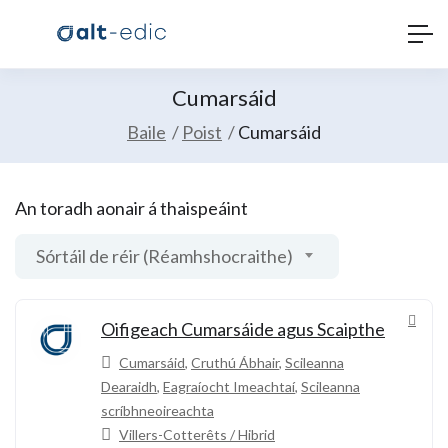
Cumarsáid
Baile
Poist
Cumarsáid
An toradh aonair á thaispeáint
Sórtáil de réir (Réamhshocraithe)
Oifigeach Cumarsáide agus Scaipthe
Cumarsáid
,
Cruthú Ábhair
,
Scileanna
Dearaidh
,
Eagraíocht Imeachtaí
,
Scileanna
scríbhneoireachta
Villers-Cotterêts / Hibrid