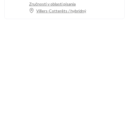
Zručnosti v oblasti písania
Villers-Cotterêts / hybridný
Zavolajte nám
+33 3 64 92 43 55
1 miesto Aristide Briand
02600 Villers-Cotterêts, Francúzsko
contact@alt-edic.eu