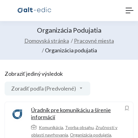
Organizácia Podujatia
Domovská stránka
Pracovné miesta
Organizácia podujatia
Zobraziť jediný výsledok
Zoradiť podľa (Predvolené)
Úradník pre komunikáciu a šírenie
informácií
Komunikácia
,
Tvorba obsahu
,
Zručnosti v
oblasti navrhovania
,
Organizácia podujatia
,