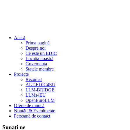
Acasă
Prima pagină
Despre noi
Ce este un EDIC
Locația noastră
Guvernanța
Statele membre
Proiecte
Rezumat
ALT-EDIC4EU
LLM-BRIDGE
LLMs4EU
OpenEuroLLM
Oferte de muncă
Noutăți & Evenimente
Persoană de contact
Sunați-ne