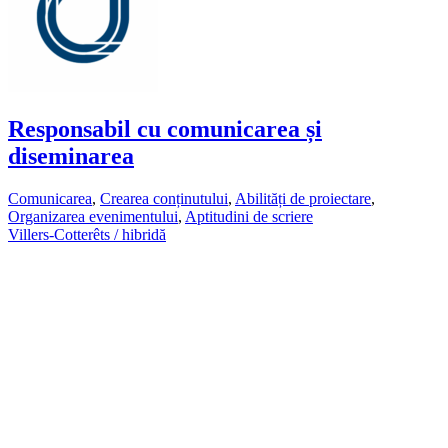
Responsabil cu comunicarea și
diseminarea
Comunicarea
,
Crearea conținutului
,
Abilități de proiectare
,
Organizarea evenimentului
,
Aptitudini de scriere
Villers-Cotterêts / hibridă