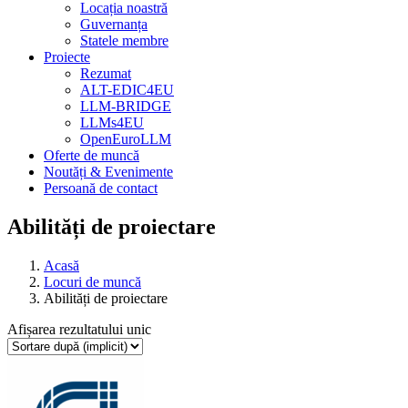
Locația noastră
Guvernanța
Statele membre
Proiecte
Rezumat
ALT-EDIC4EU
LLM-BRIDGE
LLMs4EU
OpenEuroLLM
Oferte de muncă
Noutăți & Evenimente
Persoană de contact
Abilități de proiectare
Acasă
Locuri de muncă
Abilități de proiectare
Afișarea rezultatului unic