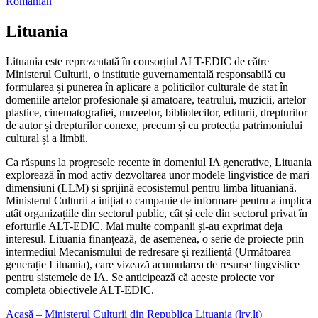
Romanian
Lituania
Lituania este reprezentată în consorțiul ALT-EDIC de către
Ministerul Culturii, o instituție guvernamentală responsabilă cu
formularea și punerea în aplicare a politicilor culturale de stat în
domeniile artelor profesionale și amatoare, teatrului, muzicii, artelor
plastice, cinematografiei, muzeelor, bibliotecilor, editurii, drepturilor
de autor și drepturilor conexe, precum și cu protecția patrimoniului
cultural și a limbii.
Ca răspuns la progresele recente în domeniul IA generative, Lituania
explorează în mod activ dezvoltarea unor modele lingvistice de mari
dimensiuni (LLM) și sprijină ecosistemul pentru limba lituaniană.
Ministerul Culturii a inițiat o campanie de informare pentru a implica
atât organizațiile din sectorul public, cât și cele din sectorul privat în
eforturile ALT-EDIC. Mai multe companii și-au exprimat deja
interesul. Lituania finanțează, de asemenea, o serie de proiecte prin
intermediul Mecanismului de redresare și reziliență (Următoarea
generație Lituania), care vizează acumularea de resurse lingvistice
pentru sistemele de IA. Se anticipează că aceste proiecte vor
completa obiectivele ALT-EDIC.
Acasă – Ministerul Culturii din Republica Lituania (lrv.lt)