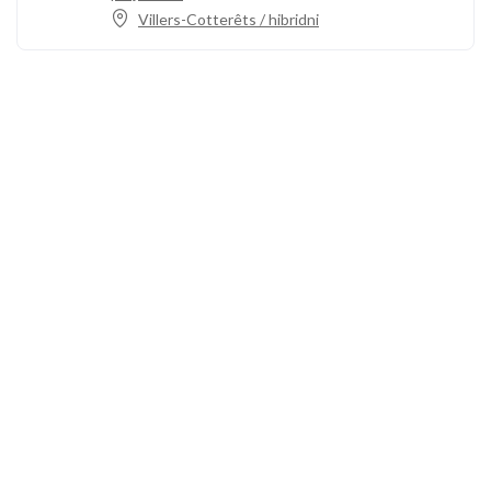
Villers-Cotterêts / hibridni
Nazovite nas
+33 3 64 92 43 55
1 mjesto Aristide Briand
02600 Villers-Cotterêts, Francuska
contact@alt-edic.eu