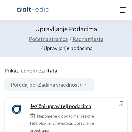
Upravljanje Podacima
Početna stranica
Radna mjesta
Upravljanje podacima
Prikaz jednog rezultata
Poredaj po (Zadana vrijednost)
Jezični upravitelj podacima
Napomene o podacima
,
Jezične
tehnologije
,
Lingvistika
,
Upravljanje
projektima