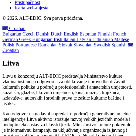
Pristupačnost
Karta web-mjesta
© 2026. ALT-EDIC. Sva prava pridržana.
Croatian
Bulgarian
Czech
Danish
Dutch
English
Estonian
Finnish
French
German
Greek
Hungarian
Irish
Italian
Latvian
Lithuanian
Maltese
Polish
Portuguese
Romanian
Slovak
Slovenian
Swedish
Spanish
Croatian
Litva
Litvu u konzorciju ALT-EDIC predstavlja Ministarstvo kulture,
vladina institucija odgovorna za oblikovanje i provedbu državnih
kulturnih politika u području profesionalnih i amaterskih umjetnosti,
kazališta, glazbe, likovnih umjetnosti, kina, muzeja, knjižnica,
izdavaštva, autorskih i srodnih prava te zaštite kulturne baštine i
jezika.
Kao odgovor na nedavni napredak u području generativne umjetne
inteligencije Litva aktivno istražuje razvoj velikih jezičnih modela i
podupire ekosustav za litavski jezik. Ministarstvo kulture pokrenulo
je informativnu kampanju za uključivanje organizacija iz javnog i
privatnog sektora u napore ALT-EDIC-a. Nekoliko je tvrtki već