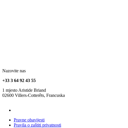
Nazovite nas
+33 3 64 92 43 55
1 mjesto Aristide Briand
02600 Villers-Cotterêts, Francuska
contact@alt-edic.eu
Pravne obavijesti
Pravila o zaštiti privatnosti