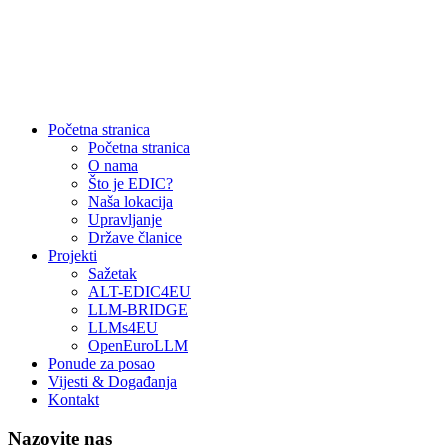
Početna stranica
Početna stranica
O nama
Što je EDIC?
Naša lokacija
Upravljanje
Države članice
Projekti
Sažetak
ALT-EDIC4EU
LLM-BRIDGE
LLMs4EU
OpenEuroLLM
Ponude za posao
Vijesti & Događanja
Kontakt
Nazovite nas