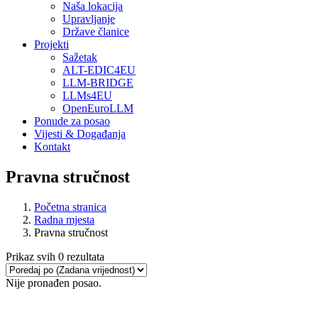
Naša lokacija
Upravljanje
Države članice
Projekti
Sažetak
ALT-EDIC4EU
LLM-BRIDGE
LLMs4EU
OpenEuroLLM
Ponude za posao
Vijesti & Događanja
Kontakt
Pravna stručnost
Početna stranica
Radna mjesta
Pravna stručnost
Prikaz svih 0 rezultata
Nije pronađen posao.