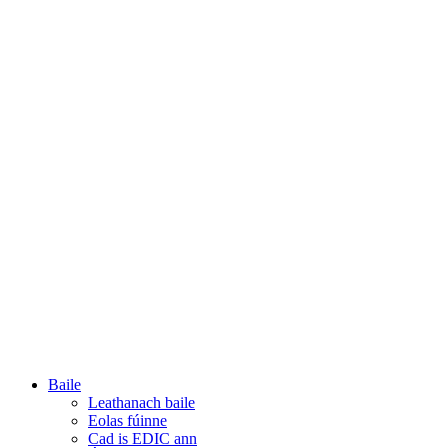
Baile
Leathanach baile
Eolas fúinne
Cad is EDIC ann