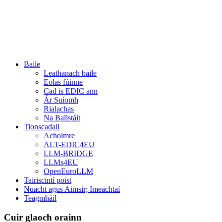
Baile
Leathanach baile
Eolas fúinne
Cad is EDIC ann
Ár Suíomh
Rialachas
Na Ballstáit
Tionscadail
Achoimre
ALT-EDIC4EU
LLM-BRIDGE
LLMs4EU
OpenEuroLLM
Tairiscintí poist
Nuacht agus Aimsir; Imeachtaí
Teagmháil
Cuir glaoch orainn