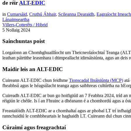
de réir
ALT-EDIC
in
Cumarsáid
,
Cruthú Ábhair
,
Scileanna Dearaidh
,
Eagraíocht Imeach
Lánaimseartha
Villers-Cotterêts / Hibrid
5 Nollaig 2024
Sainchuntas poist
Lorgaíonn an Chomhghuaillíocht um Theicneolaíochtaí Teanga (ALT-EDIC
leathan páirtithe leasmhara i dtimpeallacht idirnáisiúnta, agus an deis 
Maidir leis an ALT-EDIC
Cuireann ALT-EDIC chun feidhme
Tionscadal Ilnáisiúnta (MCP)
atá 
fheabhsú agus le héagsúlacht teanga agus saibhreas cultúrtha na hEo
Cuireadh ALT-EDIC ar bun go hoifigiúil an 7 Feabhra 2024, tríd an 
réigiún le chéile. Is í an Fhrainc a dhéanann é a chomhordú agus a óstái
Freastalóidh ALT-EDIC ar a chomhaltaí agus ar phobal LT trí infhaight
rannchuidiú le comhbheartais le haghaidh LT. Cuireann dul chun cin
Cúraimí agus freagrachtaí