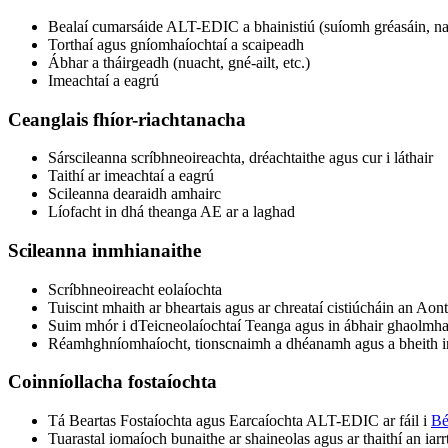
Bealaí cumarsáide ALT-EDIC a bhainistiú (suíomh gréasáin, na 
Torthaí agus gníomhaíochtaí a scaipeadh
Ábhar a tháirgeadh (nuacht, gné-ailt, etc.)
Imeachtaí a eagrú
Ceanglais fhíor-riachtanacha
Sárscileanna scríbhneoireachta, dréachtaithe agus cur i láthair
Taithí ar imeachtaí a eagrú
Scileanna dearaidh amhairc
Líofacht in dhá theanga AE ar a laghad
Scileanna inmhianaithe
Scríbhneoireacht eolaíochta
Tuiscint mhaith ar bheartais agus ar chreataí cistiúcháin an Aont
Suim mhór i dTeicneolaíochtaí Teanga agus in ábhair ghaolmha
Réamhghníomhaíocht, tionscnaimh a dhéanamh agus a bheith i
Coinníollacha fostaíochta
Tá Beartas Fostaíochta agus Earcaíochta ALT-EDIC ar fáil i
Bé
Tuarastal iomaíoch bunaithe ar shaineolas agus ar thaithí an iarr