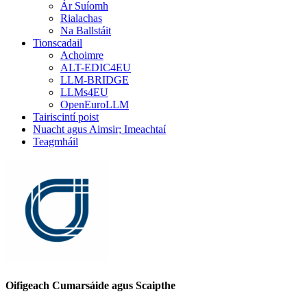
Ár Suíomh
Rialachas
Na Ballstáit
Tionscadail
Achoimre
ALT-EDIC4EU
LLM-BRIDGE
LLMs4EU
OpenEuroLLM
Tairiscintí poist
Nuacht agus Aimsir; Imeachtaí
Teagmháil
Oifigeach Cumarsáide agus Scaipthe