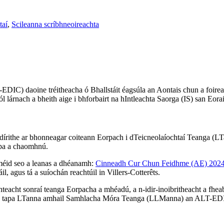
taí
,
Scileanna scríbhneoireachta
) daoine tréitheacha ó Bhallstáit éagsúla an Aontais chun a foireann 
ról lárnach a bheith aige i bhforbairt na hIntleachta Saorga (IS) san Eora
dírithe ar bhonneagar coiteann Eorpach i dTeicneolaíochtaí Teanga (LT
rpa a chaomhnú.
méid seo a leanas a dhéanamh:
Cinneadh Cur Chun Feidhme (AE) 2024
l, agus tá a suíochán reachtúil in Villers-Cotterêts.
eacht sonraí teanga Eorpacha a mhéadú, a n-idir-inoibritheacht a fheabh
n tapa LTanna amhail Samhlacha Móra Teanga (LLManna) an ALT-EDIC i 