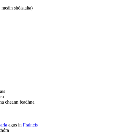
meáin shóisialta)
ais
ra
na cheann feadhna
arla
agus in
Fraincis
thóra