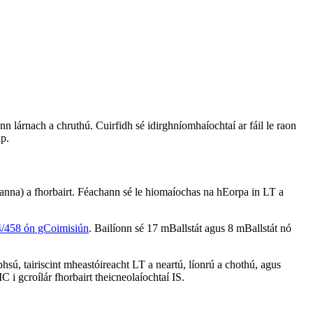
lárnach a chruthú. Cuirfidh sé idirghníomhaíochtaí ar fáil le raon
ip.
anna) a fhorbairt. Féachann sé le hiomaíochas na hEorpa in LT a
/458 ón gCoimisiún
. Bailíonn sé 17 mBallstát agus 8 mBallstát nó
sú, tairiscint mheastóireacht LT a neartú, líonrú a chothú, agus
gcroílár fhorbairt theicneolaíochtaí IS.