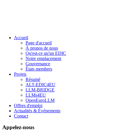
Accueil
Page d'accueil
À propos de nous
Qu'est-ce qu'un EDIC
Notre emplacement
Gouvernance
États membres
Projets
Résumé
ALT-EDIC4EU
LLM-BRIDGE
LLMs4EU
OpenEuroLLM
Offres d'emploi
Actualités & Événements
Contact
Appelez-nous