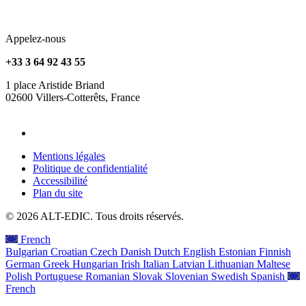
Appelez-nous
+33 3 64 92 43 55
1 place Aristide Briand
02600 Villers-Cotterêts, France
contact@alt-edic.eu
Mentions légales
Politique de confidentialité
Accessibilité
Plan du site
© 2026 ALT-EDIC. Tous droits réservés.
French
Bulgarian
Croatian
Czech
Danish
Dutch
English
Estonian
Finnish
German
Greek
Hungarian
Irish
Italian
Latvian
Lithuanian
Maltese
Polish
Portuguese
Romanian
Slovak
Slovenian
Swedish
Spanish
French