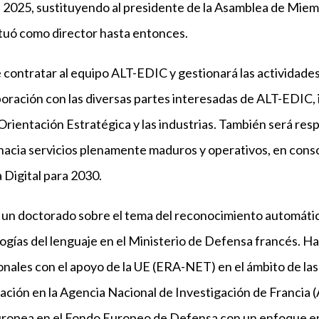
de 2025, sustituyendo al presidente de la Asamblea de Mi
ctuó como director hasta entonces.
e contratar al equipo ALT-EDIC y gestionará las actividade
oración con las diversas partes interesadas de ALT-EDIC, 
rientación Estratégica y las industrias. También será resp
hacia servicios plenamente maduros y operativos, en cons
 Digital para 2030.
 un doctorado sobre el tema del reconocimiento automático
ogías del lenguaje en el Ministerio de Defensa francés. H
nales con el apoyo de la UE (ERA-NET) en el ámbito de las 
ación en la Agencia Nacional de Investigación de Francia
uropea en el Fondo Europeo de Defensa con un enfoque en la