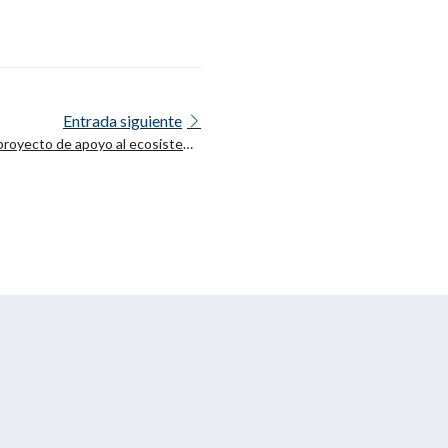
Entrada siguiente
proyecto de apoyo al ecosistema
o LLM coordinado por ALT-EDIC