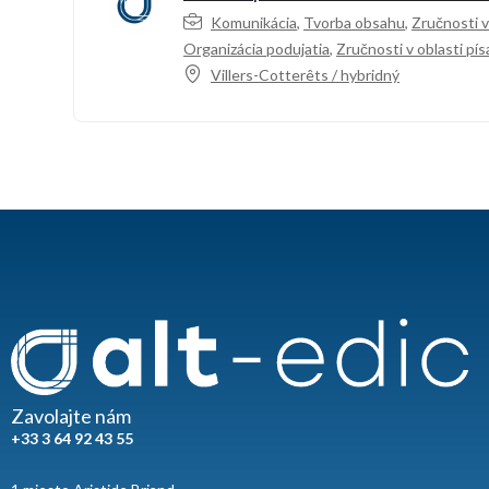
Komunikácia
,
Tvorba obsahu
,
Zručnosti v
Organizácia podujatia
,
Zručnosti v oblasti pís
Villers-Cotterêts / hybridný
Zavolajte nám
+33 3 64 92 43 55