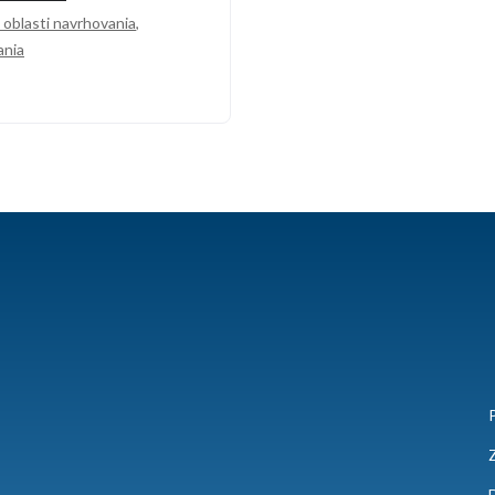
 oblasti navrhovania
,
ania