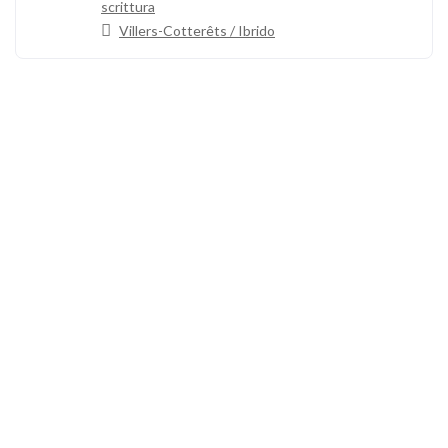
scrittura
Villers-Cotterêts / Ibrido
Chiamaci
+33 3 64 92 43 55
1 posto Aristide Briand
02600 Villers-Cotterêts, Francia
contact@alt-edic.eu