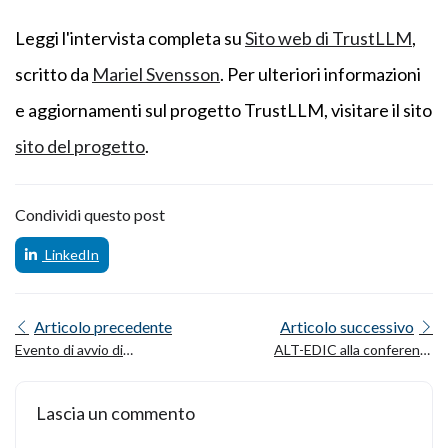
Leggi l'intervista completa su
Sito web di TrustLLM
,
scritto da
Mariel Svensson
. Per ulteriori informazioni
e aggiornamenti sul progetto TrustLLM, visitare il sito
sito del progetto
.
Condividi questo post
LinkedIn
Articolo precedente
Articolo successivo
Evento di avvio di
ALT-EDIC alla conferenza
LLMs4EU: costruire un'IA
della presidenza danese
multilingue per i settori
dell'UE ad Aalborg
Lascia un commento
prioritari dell'Europa