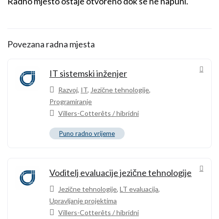
Radno mjesto ostaje otvoreno dok se ne napuni.
Povezana radna mjesta
IT sistemski inženjer
Razvoj
,
IT
,
Jezične tehnologije
,
Programiranje
Villers-Cotterêts / hibridni
Puno radno vrijeme
Voditelj evaluacije jezične tehnologije
Jezične tehnologije
,
LT evaluacija
,
Upravljanje projektima
Villers-Cotterêts / hibridni