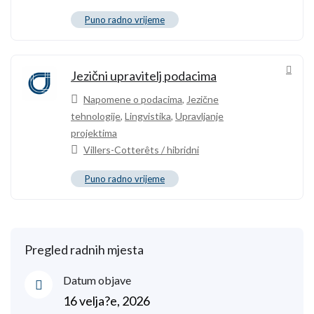
Puno radno vrijeme
Jezični upravitelj podacima
Napomene o podacima
,
Jezične
tehnologije
,
Lingvistika
,
Upravljanje
projektima
Villers-Cotterêts / hibridni
Puno radno vrijeme
Pregled radnih mjesta
Datum objave
16 velja?e, 2026