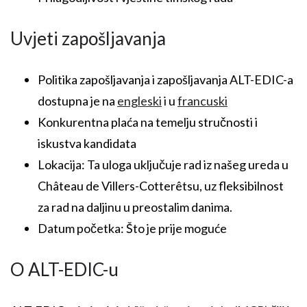
Uvjeti zapošljavanja
Politika zapošljavanja i zapošljavanja ALT-EDIC-a
dostupna je na
engleski
i u
francuski
Konkurentna plaća na temelju stručnosti i
iskustva kandidata
Lokacija: Ta uloga uključuje rad iz našeg ureda u
Château de Villers-Cotterêtsu, uz fleksibilnost
za rad na daljinu u preostalim danima.
Datum početka: Što je prije moguće
O ALT-EDIC-u