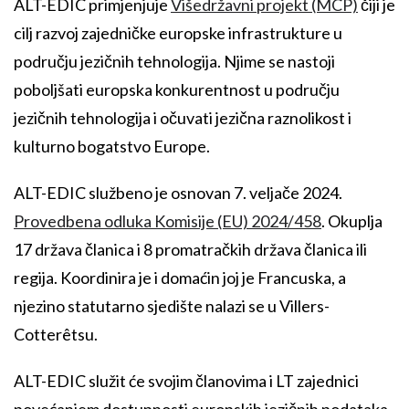
ALT-EDIC primjenjuje
Višedržavni projekt (MCP)
čiji je
cilj razvoj zajedničke europske infrastrukture u
području jezičnih tehnologija. Njime se nastoji
poboljšati europska konkurentnost u području
jezičnih tehnologija i očuvati jezična raznolikost i
kulturno bogatstvo Europe.
ALT-EDIC službeno je osnovan 7. veljače 2024.
Provedbena odluka Komisije (EU) 2024/458
. Okuplja
17 država članica i 8 promatračkih država članica ili
regija. Koordinira je i domaćin joj je Francuska, a
njezino statutarno sjedište nalazi se u Villers-
Cotterêtsu.
ALT-EDIC služit će svojim članovima i LT zajednici
povećanjem dostupnosti europskih jezičnih podataka,