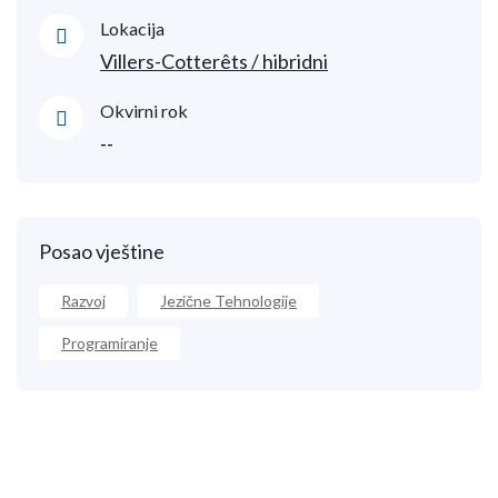
Lokacija
Villers-Cotterêts / hibridni
Okvirni rok
--
Posao vještine
Razvoj
Jezične Tehnologije
Programiranje